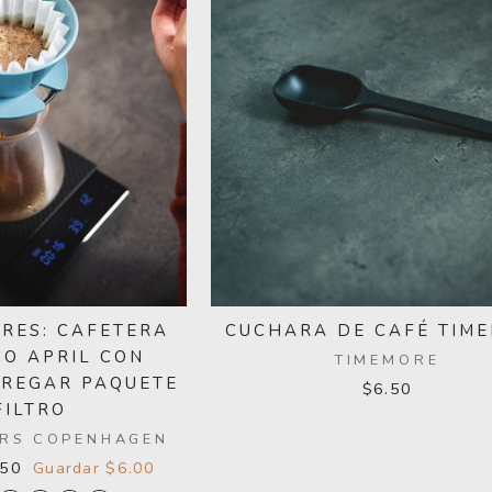
RES: CAFETERA
CUCHARA DE CAFÉ TIM
CO APRIL CON
TIMEMORE
GREGAR PAQUETE
$6.50
FILTRO
ERS COPENHAGEN
o
.50
Guardar $6.00