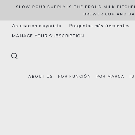
Ir
za
SLOW POUR SUPPLY IS THE PROUD MILK PITCHE
directamente
BREWER CUP AND BA
al
Asociación mayorista
Preguntas más frecuentes
contenido
MANAGE YOUR SUBSCRIPTION
BUSCAR
ABOUT US
POR FUNCIÓN
POR MARCA
I