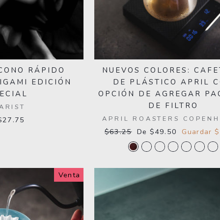
 CONO RÁPIDO
NUEVOS COLORES: CAF
IGAMI EDICIÓN
DE PLÁSTICO APRIL 
ECIAL
OPCIÓN DE AGREGAR PA
DE FILTRO
ARIST
APRIL ROASTERS COPEN
$27.75
Precio
$63.25
Precio
De $49.50
Guardar 
habitual
de
oferta
Venta