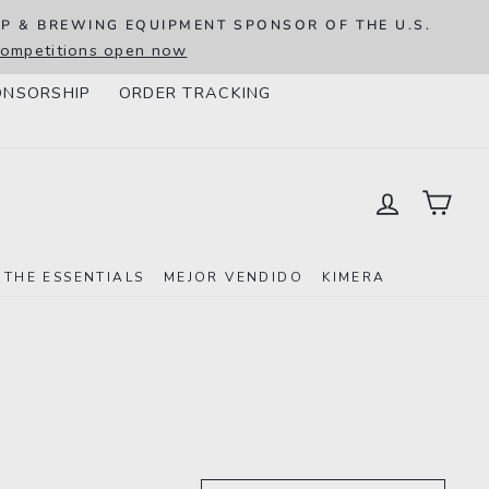
IP & BREWING EQUIPMENT SPONSOR OF THE U.S.
D
 competitions open now
ONSORSHIP
ORDER TRACKING
INGRESAR
CAR
THE ESSENTIALS
MEJOR VENDIDO
KIMERA