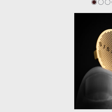
habitual
de
ofert