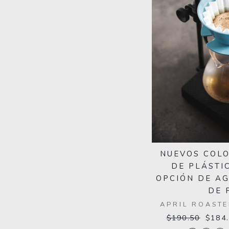
NUEVOS COLO
DE PLÁSTI
OPCIÓN DE A
DE 
APRIL ROAST
Precio
$190.50
Preci
$184